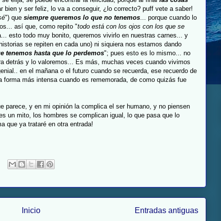
r bien y ser feliz, lo va a conseguir, ¿lo correcto?
puff
vete a saber!
sé
") que
siempre queremos lo que no tenemos
... porque cuando lo
os
... así que, como repito "
todo está con los ojos con los que se
la... esto todo muy bonito, queremos vivirlo en nuestras carnes... y
istorias se repiten en cada uno) ni
siquiera
nos estamos dando
ue tenemos hasta que lo perdemos
"; pues esto es lo mismo... no
a detrás y lo valoremos... Es más, muchas veces cuando vivimos
genial.. en el mañana o el futuro cuando se recuerda, ese recuerdo de
na forma más intensa cuando es rememorada, de como quizás fue
que parece, y en mi opinión la complica el ser humano, y no piensen
s un mito, los hombres se complican igual, lo que pasa que lo
a que ya trataré en otra entrada!
Inicio
Entradas antiguas