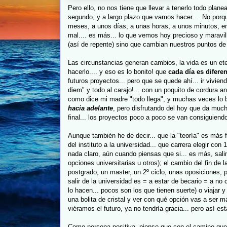
Pero ello, no nos tiene que llevar a tenerlo todo plan
segundo, y a largo plazo que vamos hacer.... No porq
meses, a unos días, a unas horas, a unos minutos, e
mal.... es más... lo que vemos hoy precioso y marav
(así de repente) sino que cambian nuestros puntos de v
Las circunstancias generan cambios, la vida es un e
hacerlo.... y eso es lo bonito! que
cada día es diferen
futuros proyectos... pero que se quede ahí... ir vivien
diem
" y todo al
carajo
!... con un poquito de cordura a
como dice mi madre "todo llega", y muchas veces lo 
hacia adelante
, pero disfrutando del hoy que da mucha
final... los proyectos poco a poco se van consiguiendo.
Aunque también he de decir... que la "teoría" es más 
del instituto a la universidad... que carrera elegir con
nada claro, aún cuando piensas que si... es más, sa
opciones universitarias u otros); el cambio del fin de l
postgrado
, un
master
, un 2º ciclo, unas oposiciones, 
salir de la universidad es = a estar de becario = a no 
lo hacen... pocos son los que tienen suerte) o viajar 
una bolita de cristal y ver con qué opción vas a ser más 
viéramos el futuro, ya no tendría gracia... pero así est
Como persona positiva, pienso que con el camino que se