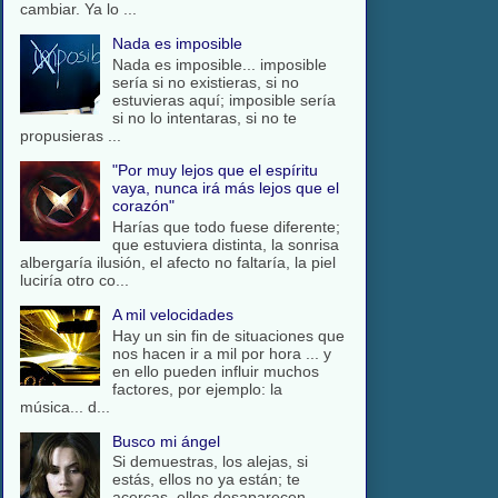
cambiar. Ya lo ...
Nada es imposible
Nada es imposible... imposible
sería si no existieras, si no
estuvieras aquí; imposible sería
si no lo intentaras, si no te
propusieras ...
"Por muy lejos que el espíritu
vaya, nunca irá más lejos que el
corazón"
Harías que todo fuese diferente;
que estuviera distinta, la sonrisa
albergaría ilusión, el afecto no faltaría, la piel
luciría otro co...
A mil velocidades
Hay un sin fin de situaciones que
nos hacen ir a mil por hora ... y
en ello pueden influir muchos
factores, por ejemplo: la
música... d...
Busco mi ángel
Si demuestras, los alejas, si
estás, ellos no ya están; te
acercas, ellos desaparecen,