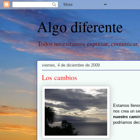
Algo diferente
Todos necesitamos expresar, comunicar,
viernes, 4 de diciembre de 2009
Los cambios
Estamos llenos
nos crea un se
nuestro cami
podríamos deci