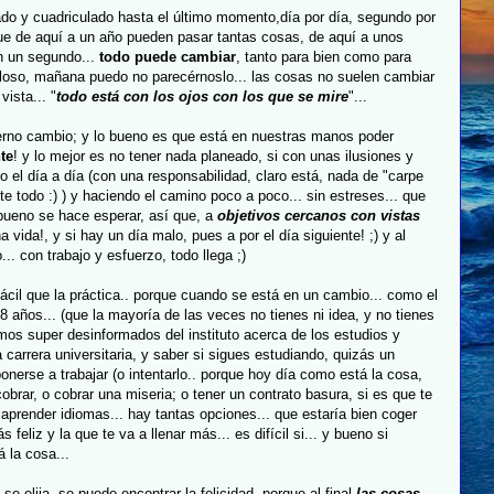
eado y
cuadriculado
hasta el último momento,día por día, segundo por
ue de aquí a un año pueden pasar tantas cosas, de aquí a unos
n un segundo...
todo puede cambiar
, tanto para bien como para
illoso, mañana puedo no
parecérnoslo
... las cosas no suelen cambiar
ista... "
todo está con los ojos con los que se mire
"...
terno cambio; y lo bueno es que está en nuestras manos poder
te
! y lo mejor es no tener nada planeado, si con unas ilusiones y
do el día a día (con una responsabilidad, claro está, nada de "
carpe
nte todo :) ) y haciendo el camino poco a poco... sin
estreses
... que
bueno se hace esperar, así que, a
objetivos cercanos con vistas
 vida!, y si hay un día malo, pues a por el día siguiente! ;) y al
.. con trabajo y esfuerzo, todo llega ;)
fácil que la práctica.. porque cuando se está en un cambio... como el
 18 años... (que la mayoría de las veces no tienes ni idea, y no tienes
limos
super
desinformados
del instituto acerca de los estudios y
a carrera universitaria, y saber si sigues estudiando, quizás un
ponerse a trabajar (o intentarlo.. porque hoy día como está la cosa,
cobrar, o cobrar una miseria; o tener un contrato basura, si es que te
y aprender idiomas... hay tantas opciones... que estaría bien coger
feliz y la que te va a llenar más... es difícil si... y bueno si
á la cosa...
 elija, se puede encontrar la felicidad, porque al final
las cosas