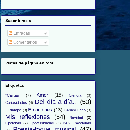
Suscribirse a
Entradas
Comentarios
Vistas de página en total
Etiquetas
Amor
(15)
"Cartas"
(7)
Ciencia
(3)
Del día a día...
(50)
Curiosidades
(4)
Emociones
(13)
El tiempo
(3)
Género lírico
(3)
Mis reflexiones
(54)
Navidad
(3)
Opciones
(2)
Oportunidades
(3)
PAS Emociones
Poesía-toque musical
(47)