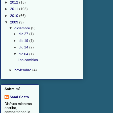
►
2012
(15)
►
2011
(103)
►
2010
(66)
▼
2009
(9)
▼
diciembre
(5)
►
dic 27
(1)
►
dic 19
(1)
►
dic 14
(2)
▼
dic 04
(1)
Los cambios
►
noviembre
(4)
Sobre mí
Sarai Sesto
Disfruto mientras
escribo,
compartiendo lo