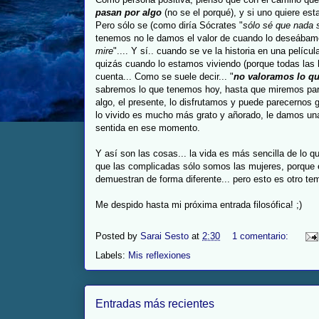
pasan por algo
(no se el porqué), y si uno quiere esta
Pero sólo se (como diría
Sócrates
"
sólo sé que nada 
tenemos no le damos el valor de cuando lo
deseábam
mire
".... Y sí.. cuando se ve la historia en una pelícu
quizás cuando lo estamos viviendo (porque todas las h
cuenta... Como se suele decir... "
no valoramos lo q
sabremos lo que tenemos hoy, hasta que miremos par
algo, el presente, lo disfrutamos y puede parecernos 
lo vivido es mucho más grato y añorado, le damos u
sentida en ese momento.
Y así son las cosas... la vida es más sencilla de lo 
que las complicadas sólo somos las mujeres, porque e
demuestran de forma diferente... pero esto es otro tem
Me despido hasta mi próxima entrada filosófica! ;)
Posted by
Sarai Sesto
at
2:30
1 comentario:
Labels:
Mis reflexiones
Entradas más recientes