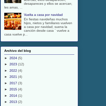
desapareces y ellos se acercan;
les amas, ...
Vuelta a casa por navidad
En fiestas navideñas muchos
hijos, nietos y familiares vuelven
a casa por navidad; suena la
canción desde casa ` vuelve a
casa vuelve p...
Archivo del blog
►
2024
(5)
►
2023
(12)
►
2022
(4)
►
2021
(4)
►
2017
(3)
►
2015
(4)
►
2014
(1)
►
2013
(2)