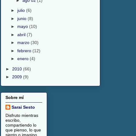
►
ago 02
(1)
►
julio
(6)
►
junio
(8)
►
mayo
(10)
►
abril
(7)
►
marzo
(30)
►
febrero
(12)
►
enero
(4)
►
2010
(66)
►
2009
(9)
Sobre mí
Sarai Sesto
Disfruto mientras
escribo,
compartiendo lo
que pienso, lo que
siento o imagino.