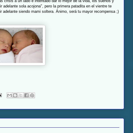
 crisis a un lado e intentado dar lo mejor de la vida, los sueños y
 adelante sola acojona", pero la primera patadita en el vientre te
ir adelante siendo mami soltera. Ánimo, será tu mayor recompensa ;)