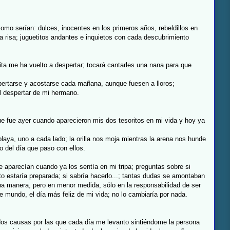
mo serían: dulces, inocentes en los primeros años, rebeldillos en
a risa; juguetitos andantes e inquietos con cada descubrimiento
ta me ha vuelto a despertar; tocará cantarles una nana para que
ertarse y acostarse cada mañana, aunque fuesen a lloros;
l despertar de mi hermano.
ue fue ayer cuando aparecieron mis dos tesoritos en mi vida y hoy ya
ya, uno a cada lado; la orilla nos moja mientras la arena nos hunde
 del día que paso con ellos.
e aparecían cuando ya los sentía en mi tripa; preguntas sobre si
o estaría preparada; si sabría hacerlo...; tantas dudas se amontaban
na manera, pero en menor medida, sólo en la responsabilidad de ser
e mundo, el día más feliz de mi vida; no lo cambiaría por nada.
 dos causas por las que cada día me levanto sintiéndome la persona