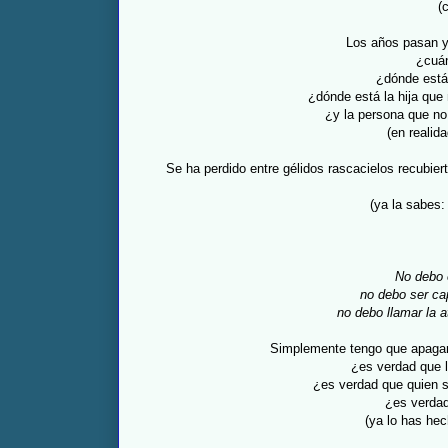
(
Los años pasan y
¿cuán
¿dónde está
¿dónde está la hija que
¿y la persona que no
(en realida
Se ha perdido entre gélidos rascacielos recubier
(ya la sabes: 
No debo e
no debo ser ca
no debo llamar la 
Simplemente tengo que apagar 
¿es verdad que l
¿es verdad que quien sa
¿es verdad
(ya lo has he