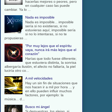
hacerlas mejores o peores, pero
en cualquier caso las puede
cambiar. Ya lo ...
Nada es imposible
Nada es imposible... imposible
sería si no existieras, si no
estuvieras aquí; imposible sería
si no lo intentaras, si no te
propusieras ...
"Por muy lejos que el espíritu
vaya, nunca irá más lejos que el
corazón"
Harías que todo fuese diferente;
que estuviera distinta, la sonrisa
albergaría ilusión, el afecto no faltaría, la piel
luciría otro co...
A mil velocidades
Hay un sin fin de situaciones que
nos hacen ir a mil por hora ... y
en ello pueden influir muchos
factores, por ejemplo: la
música... d...
Busco mi ángel
Si demuestras, los alejas, si