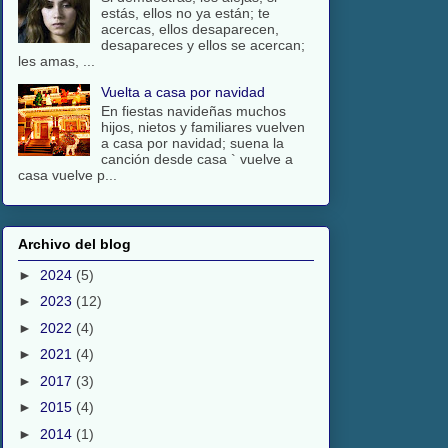
estás, ellos no ya están; te
acercas, ellos desaparecen,
desapareces y ellos se acercan;
les amas, ...
Vuelta a casa por navidad
En fiestas navideñas muchos
hijos, nietos y familiares vuelven
a casa por navidad; suena la
canción desde casa ` vuelve a
casa vuelve p...
Archivo del blog
►
2024
(5)
►
2023
(12)
►
2022
(4)
►
2021
(4)
►
2017
(3)
►
2015
(4)
►
2014
(1)