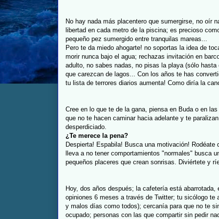
No hay nada más placentero que sumergirse, no oír na
libertad en cada metro de la piscina; es precioso com
pequeño pez sumergido entre tranquilas mareas...
Pero te da miedo ahogarte! no soportas la idea de toca
morir nunca bajo el agua; rechazas invitación en barco
adulto, no sabes nadas, no pisas la playa (sólo hast
que carezcan de lagos... Con los años te has convert
tu lista de terrores diarios aumenta! Como diría la can
Cree en lo que te de la gana, piensa en Buda o en las 
que no te hacen caminar hacia adelante y te paraliza
desperdiciado.
¿Te merece la pena?
Despierta! Espabila! Busca una motivación! Rodéate de
lleva a no tener comportamientos "normales" busca un 
pequeños placeres que crean sonrisas. Diviértete y ríe
Hoy, dos años después; la cafetería está abarrotada, 
opiniones 6 meses a través de Twitter; tu sicólogo te 
y malos días como todos); cercanía para que no te sin
ocupado; personas con las que compartir sin pedir nad