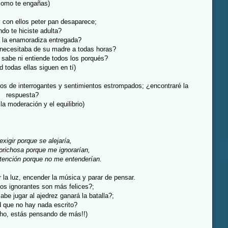
como te engañas)
 con ellos peter pan desaparece;
do te hiciste adulta?
 la enamoradiza entregada?
 necesitaba de su madre a todas horas?
 sabe ni entiende todos los porqués?
d todas ellas siguen en tí)
tos de interrogantes y sentimientos estrompados; ¿encontraré la
respuesta?
la moderación y el equilibrio)
xigir porque se alejaría,
prichosa porque me ignorarían,
atención porque no me entenderían.
la luz, encender la música y parar de pensar.
os ignorantes son más felices?;
be jugar al ajedrez ganará la batalla?;
 que no hay nada escrito?
cho, estás pensando de más!!)