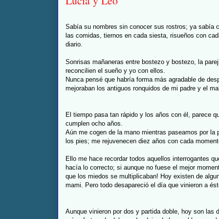
Lucía y Leo
Sabía su nombres sin conocer sus rostros; ya sabía co
las comidas, tiernos en cada siesta, risueños con cad
diario.
Sonrisas mañaneras entre bostezo y bostezo, la pareji
reconcilien el sueño y yo con ellos.
Nunca pensé que habría forma más agradable de desp
mejoraban los antiguos ronquidos de mi padre y el ma
El tiempo pasa tan rápido y los años con él, parece q
cumplen ocho años.
Aún me cogen de la mano mientras paseamos por la pla
los pies; me rejuvenecen diez años con cada momento
Ello me hace recordar todos aquellos interrogantes qu
hacía lo correcto; si aunque no fuese el mejor moment
que los miedos se multiplicaban! Hoy existen de algu
mami. Pero todo desapareció el día que vinieron a ést
Aunque vinieron por dos y partida doble, hoy son las