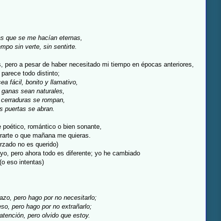
s que se me hacían eternas,
empo sin verte, sin sentirte.
, pero a pesar de haber necesitado mi tiempo en épocas anteriores,
 parece todo distinto;
a fácil, bonito y llamativo,
s ganas sean natu
rales,
 cerraduras se rompan,
as puertas se abran.
 poético, romántico o bien sonante,
rarte o que mañana me quieras.
orzado no es querido)
o yo, pero ahora todo es diferente; yo he cambiado
(o eso intentas)
azo, pero hago por no necesitarlo;
eso, pero hago por no extrañarlo;
atención, pero olvido que estoy.