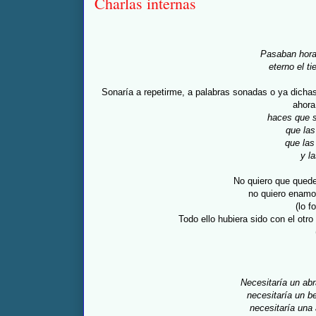
Charlas internas
Pasaban hora
eterno el ti
Sonaría a repetirme, a palabras sonadas o ya dichas
ahora
haces que se
que la
que las
y l
No quiero que quede
no quiero enamo
(lo f
Todo ello hubiera sido con el otr
Necesitaría un abr
necesitaría un b
necesitaría una 