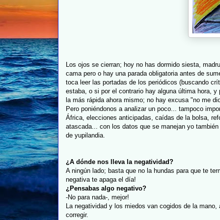
Los ojos se cierran; hoy no has dormido siesta, madru
cama pero o hay una parada obligatoria antes de sumer
toca leer las portadas de los periódicos (buscando cr
estaba, o si por el contrario hay alguna última hora, 
la más rápida ahora mismo; no hay excusa "no me dio
Pero poniéndonos a analizar un poco... tampoco import
África, elecciones anticipadas, caídas de la bolsa, re
atascada... con los datos que se manejan yo también q
de yupilandia.
¿A dónde nos lleva la negatividad?
A ningún lado; basta que no la hundas para que te te
negativa te apaga el día!
¿Pensabas algo negativo?
-No para nada-, mejor!
La negatividad y los miedos van cogidos de la mano,
corregir.