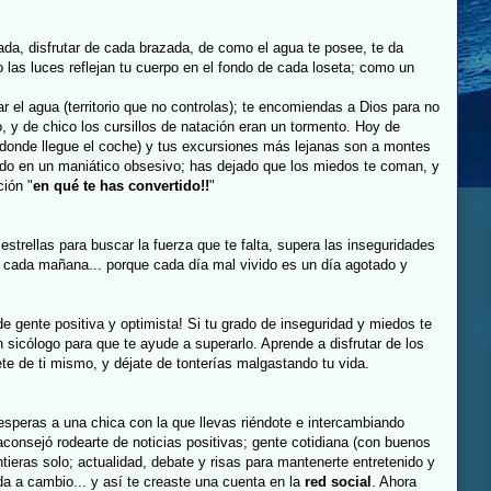
da, disfrutar de cada brazada, de como el agua te posee, te da
o las luces reflejan tu cuerpo en el fondo de cada loseta; como un
r el agua (territorio que no controlas); te encomiendas a Dios para no
, y de chico los cursillos de natación eran un tormento. Hoy de
a donde llegue el coche) y tus excursiones más lejanas son a montes
ido en un maniático obsesivo; has dejado que los miedos te coman, y
ción "
en qué te has convertido!!
"
estrellas para buscar la fuerza que te falta, supera las inseguridades
n cada mañana... porque cada día mal vivido es un día agotado y
 gente positiva y optimista! Si tu grado de inseguridad y miedos te
sicólogo para que te ayude a superarlo. Aprende a disfrutar de los
te de ti mismo, y déjate de tonterías malgastando tu vida.
esperas a una chica con la que llevas riéndote e intercambiando
aconsejó rodearte de noticias positivas; gente cotidiana (con buenos
tieras solo; actualidad, debate y risas para mantenerte entretenido y
a a cambio... y así te creaste una cuenta en la
red social
. Ahora