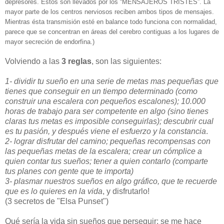
depresores. Estos son llevados por los “MENSAJEROS TRISTES”. La
mayor parte de los centros nerviosos reciben ambos tipos de mensajes.
Mientras ésta transmisión esté en balance todo funciona con normalidad,
parece que se concentran en áreas del cerebro contiguas a los lugares de
mayor secreción de endorfina.)
Volviendo a las
3 reglas
, son las siguientes:
1- dividir tu sueño en una serie de metas mas pequeñas que
tienes que conseguir en un tiempo determinado (como
construir una escalera con pequeños escalones); 10.000
horas de trabajo para ser competente en algo (sino tienes
claras tus metas es imposible conseguirlas); descubrir cual
es tu pasión, y después viene el esfuerzo y la constancia
.
2- lograr disfrutar del camino; pequeñas recompensas con
las pequeñas metas de la escalera; crear un cómplice a
quien contar tus sueños; tener a quien contarlo (comparte
tus planes con gente que te importa)
3- plasmar nuestros sueños en algo gráfico, que te recuerde
que es lo quieres en la vida
, y disfrutarlo!
(3 secretos de "Elsa Punset")
Qué sería la vida sin sueños que perseguir; se me hace