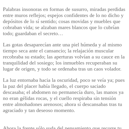
Palabras insonoras en formas de susurro, miradas perdidas
entre muros reflejos; espejos confidentes de lo no dicho y
depósitos de lo sí sentido; cosas movidas y muebles que
cobraban vida; se alzaban mares blancos que lo cubrían
todo; guardaban el secreto…
Las gotas desaparecían ante una piel húmeda y al mismo
tiempo seca ante el cansancio; la relajación muscular
recobraba su estado; las aperturas volvían a su cauce en la
tranquilidad del sosiego; los inmuebles recuperaban su
lugar de origen, y todo se ordenaba tras un caos volador.
La luz entornaba hacia la oscuridad, poco se veía ya; pues
la paz del placer había llegado, el cuerpo saciado
descasaba; el abdomen no permanecía duro, las manos ya
no eran gélidas rocas, y el cuello respiraba sin tensión
entre almohadones arenosos; ahora sí descansabas tras tu
agraciado y tan deseoso momento.
Ahora la frente sólo suda del pensamiento que recorre tu