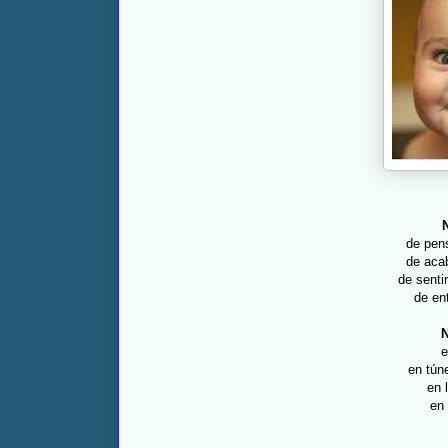
de pens
de acab
de sentir
de en
N
e
en túne
en 
en 