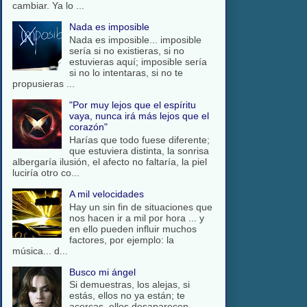
cambiar. Ya lo ...
Nada es imposible
Nada es imposible... imposible
sería si no existieras, si no
estuvieras aquí; imposible sería
si no lo intentaras, si no te
propusieras ...
"Por muy lejos que el espíritu
vaya, nunca irá más lejos que el
corazón"
Harías que todo fuese diferente;
que estuviera distinta, la sonrisa
albergaría ilusión, el afecto no faltaría, la piel
luciría otro co...
A mil velocidades
Hay un sin fin de situaciones que
nos hacen ir a mil por hora ... y
en ello pueden influir muchos
factores, por ejemplo: la
música... d...
Busco mi ángel
Si demuestras, los alejas, si
estás, ellos no ya están; te
acercas, ellos desaparecen,