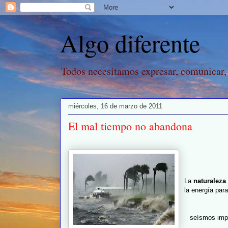
Algo diferente
Todos necesitamos expresar, comunicar,
miércoles, 16 de marzo de 2011
El mal tiempo no abandona
La
naturaleza
la energía par
seísmos impa