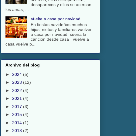
desapareces y ellos se acercan;
les amas, ...
Vuelta a casa por navidad
En fiestas navideñas muchos
hijos, nietos y familiares vuelven
a casa por navidad; suena la
canción desde casa ` vuelve a
casa vuelve p...
Archivo del blog
►
2024
(5)
►
2023
(12)
►
2022
(4)
►
2021
(4)
►
2017
(3)
►
2015
(4)
►
2014
(1)
►
2013
(2)