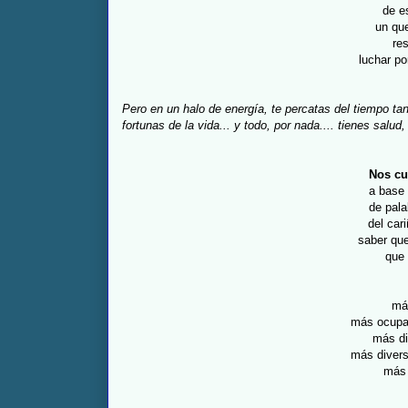
de e
un que
re
luchar po
Pero en un halo de energía, te percatas del tiempo ta
fortunas de la vida... y todo, por nada.... tienes salud
Nos cu
a base
de pala
del car
saber qu
que 
más
más ocupa
más di
más divers
más 