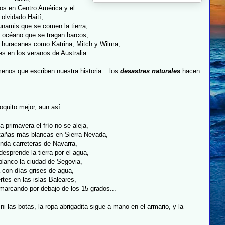
os en Centro América y el
olvidado Haití,
unamis que se comen la tierra,
l océano que se tragan barcos,
 huracanes como Katrina, Mitch y Wilma,
s en los veranos de Australia...
enos que escriben nuestra historia... los
desastres naturales
hacen
oquito mejor, aun así:
a primavera el frío no se aleja,
tañas más blancas en Sierra Nevada,
nunda carreteras de Navarra,
desprende la tierra por el agua,
blanco la ciudad de Segovia,
 con días grises de agua,
rtes en las islas Baleares,
marcando por debajo de los 15 grados...
 las botas, la ropa abrigadita sigue a mano en el armario, y la