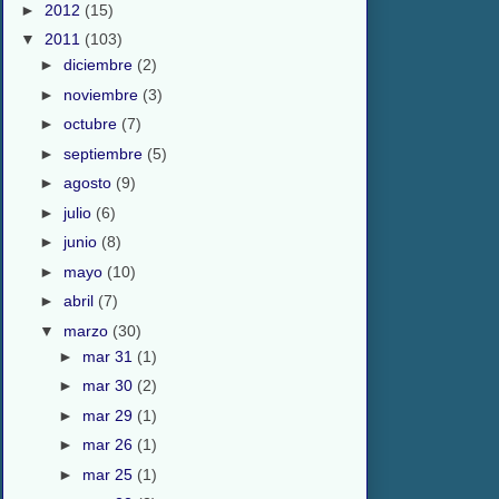
►
2012
(15)
▼
2011
(103)
►
diciembre
(2)
►
noviembre
(3)
►
octubre
(7)
►
septiembre
(5)
►
agosto
(9)
►
julio
(6)
►
junio
(8)
►
mayo
(10)
►
abril
(7)
▼
marzo
(30)
►
mar 31
(1)
►
mar 30
(2)
►
mar 29
(1)
►
mar 26
(1)
►
mar 25
(1)