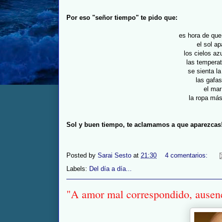
Por eso "señor tiempo" te pido que:
es hora de qu
el sol a
los cielos az
las tempera
se sienta la
las gafas
el mar
la ropa más
Sol y buen tiempo, te aclamamos a que aparezcas
Posted by
Sarai Sesto
at
21:30
4 comentarios:
Labels:
Del día a día...
"A amor mal correspondido, ausenc