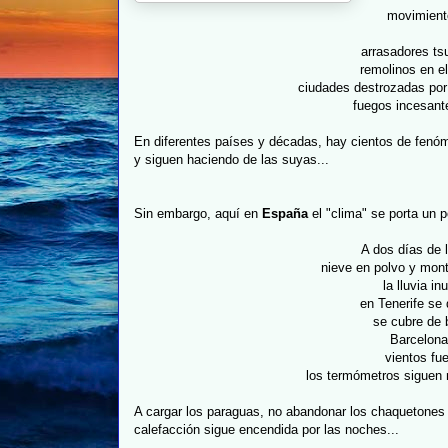
movimient
arrasadores ts
remolinos en e
ciudades destrozadas por
fuegos incesante
En diferentes países y décadas, hay cientos de fenóm
y siguen haciendo de las suyas...
Sin embargo, aquí en
España
el "clima" se porta un p
A dos días de l
nieve en polvo y mon
la lluvia i
en Tenerife se 
se cubre de 
Barcelona
vientos fue
los termómetros siguen 
A cargar los paraguas, no abandonar los chaquetones ni
calefacción sigue encendida por las noches...