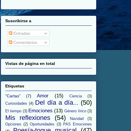
Suscribirse a
Entradas
Comentarios
Vistas de página en total
Etiquetas
Amor
(15)
"Cartas"
(7)
Ciencia
(3)
Del día a día...
(50)
Curiosidades
(4)
Emociones
(13)
El tiempo
(3)
Género lírico
(3)
Mis reflexiones
(54)
Navidad
(3)
Opciones
(2)
Oportunidades
(3)
PAS Emociones
Poesía-toque musical
(47)