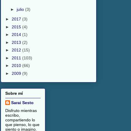
►
julio
(3)
►
2017
(3)
►
2015
(4)
►
2014
(1)
►
2013
(2)
►
2012
(15)
►
2011
(103)
►
2010
(66)
►
2009
(9)
Sobre mí
Sarai Sesto
Disfruto mientras
escribo,
compartiendo lo
que pienso, lo que
siento o imagino.