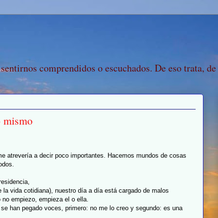
 sentirnos comprendidos o escuchados. De eso trata, de
o mismo
y me atrevería a decir poco importantes. Hacemos mundos de cosas
todos.
residencia,
 la vida cotidiana), nuestro día a día está cargado de malos
 no empiezo, empieza el o ella.
a se han pegado voces, primero: no me lo creo y segundo: es una