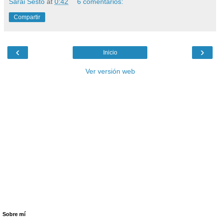
Sarai Sesto
at
0:42
6 comentarios:
Compartir
‹
›
Inicio
Ver versión web
Sobre mí