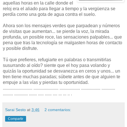
aquellas horas en la calle donde el
reloj era el aliado para llegar a tiempo y la vergüenza se
perdía como una gota de agua contra el suelo.
Ahora son los mensajes verdes que parpadean y números
de visitas que aumentan... se pierde la voz, la mirada
profunda, un posible roce, las sensaciones palpables... que
pena que tras la tecnología se malgasten horas de contacto
y posible disfrute.
Tú que prefieres, refugiarte en palabras o transmitirlas
susurrando al oído? siente que el hoy pasa volando y
quizás la oportunidad se desvanezca en ceros y unos... un
tren tiene muchas paradas; súbete antes de que alguien te
empuje a las vías y pierdas tu oportunidad.
.......................... ...................... .................. ................. ............
......... ............ ....... ..... ...... .... ... ... .. .
Sarai Sesto
at
3:46
2 comentarios:
Compartir