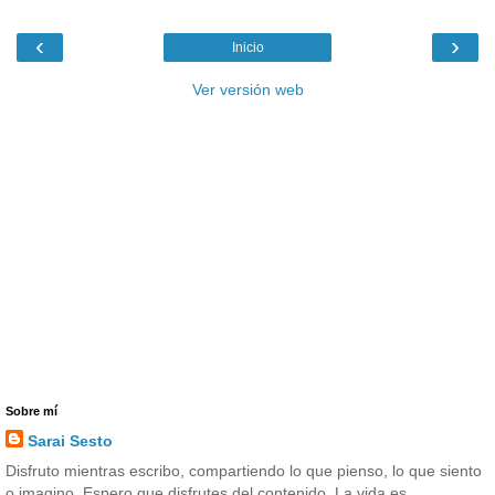
‹
›
Inicio
Ver versión web
Sobre mí
Sarai Sesto
Disfruto mientras escribo, compartiendo lo que pienso, lo que siento
o imagino. Espero que disfrutes del contenido. La vida es