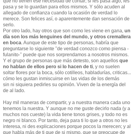
que no tienen ese necesidad de contar; si les pasa algo, les
pasa y se lo guardan para ellos mismos. Y sólo acuden al
allegado de confianza cuando la ocasión de verdad lo
merece. Son felices así, o aparentemente dan sensación de
serlo.
Por otro lado, hay otros que son como les viene en gana,
un
día son los más lenguines del mundo, y otros cremallera
en boca
. Aunque de este tipo de personas, habría que
preguntarse lo siguiente "de verdad conozco como piensa -
fulanito-" puede que nos sorprendamos a nosotros mismos.
Y el grupo de personas que más detesto, son aquellos
que
no hablan de ellos pero si lo hacen de ti
, y no suelen
soltar flores por la boca, sólo cotilleos, habladurías, criticas...
cómo les gustan inmiscuirse en las vidas de los demás
sin ni siquiera pedirles su opinión. Viven de la energía del
de al lado.
Hay mil maneras de compartir, y a nuestra manera cada uno
tenemos la nuestra. Y aunque no me guste decirlo nada (y a
muchos nos cueste) la vida tiene tonos grises, y todo no es
negro ni blanco. Por tanto, deja para ti lo que a otros no les
interesa, ni des explicaciones porque pocos la merecen; y al
que habla más de ti que de si mismo, que se preocupe de