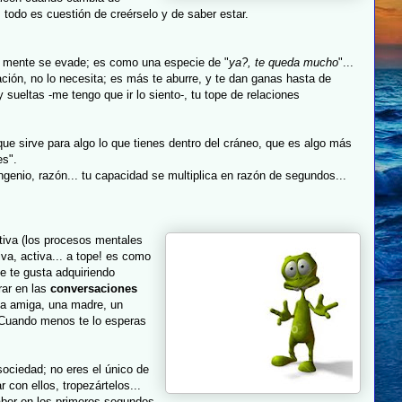
 todo es cuestión de creérselo y de saber estar.
 la mente se evade; es como una especie de "
ya?, te queda mucho
"...
ación, no lo necesita; es más te aburre, y te dan ganas hasta de
 y sueltas -me tengo que ir lo siento-, tu tope de relaciones
 que sirve para algo lo que tienes dentro del cráneo, que es algo más
es".
ingenio, razón... tu capacidad se multiplica en razón de segundos...
itiva (los procesos mentales
va, activa... a tope! es como
e te gusta adquiriendo
rar en las
conversaciones
na amiga, una madre, un
. Cuando menos te lo esperas
sociedad; no eres el único de
 con ellos, tropezártelos...
saber en los primeros segundos