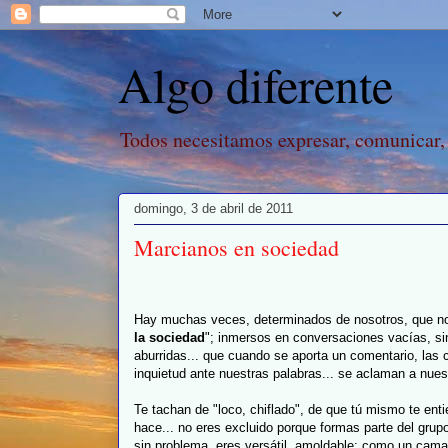
Algo diferente
Todos necesitamos expresar, comunicar,
domingo, 3 de abril de 2011
Marcianos en sociedad
Hay muchas veces, determinados de nosotros, que n
la sociedad
"; inmersos en conversaciones vacías, si
aburridas... que cuando se aporta un comentario, las
inquietud ante nuestras palabras... se aclaman a nues
Te tachan de "loco, chiflado", de que tú mismo te enti
hace... no eres excluido porque formas parte del gru
sin problema, eres versátil, amoldable; como un cam