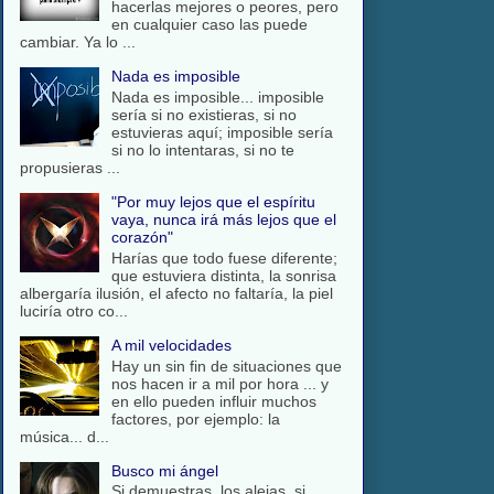
hacerlas mejores o peores, pero
en cualquier caso las puede
cambiar. Ya lo ...
Nada es imposible
Nada es imposible... imposible
sería si no existieras, si no
estuvieras aquí; imposible sería
si no lo intentaras, si no te
propusieras ...
"Por muy lejos que el espíritu
vaya, nunca irá más lejos que el
corazón"
Harías que todo fuese diferente;
que estuviera distinta, la sonrisa
albergaría ilusión, el afecto no faltaría, la piel
luciría otro co...
A mil velocidades
Hay un sin fin de situaciones que
nos hacen ir a mil por hora ... y
en ello pueden influir muchos
factores, por ejemplo: la
música... d...
Busco mi ángel
Si demuestras, los alejas, si