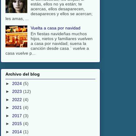
estás, ellos no ya están; te
acercas, ellos desaparecen,
desapareces y ellos se acercan;
les amas, ...
Vuelta a casa por navidad
En fiestas navideñas muchos
hijos, nietos y familiares vuelven
a casa por navidad; suena la
canción desde casa ` vuelve a
casa vuelve p...
Archivo del blog
►
2024
(5)
►
2023
(12)
►
2022
(4)
►
2021
(4)
►
2017
(3)
►
2015
(4)
►
2014
(1)