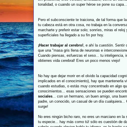
tonalidad, o cuando un super héroe se pone su capa...
Pero el subconsciente te traiciona, de tal forma que
tu cabeza está en otra cosa, no trabaja en la convers
marcharte y preferir estar solo; sonríes, miras el reloj
superficiales ha llegado a su fin por hoy.
¡Hacer trabajar al cerebro!
, e ahí la cuestión. Sentir
que una "masa gris llena de neuronas e interconexion
Cuando piensas, esfuerzas el seso... tu inteligencia, 
obtienes vida cerebral! Eres un poco menos viejo!
No hay que dejar morir en el olvido la capacidad cogn
implicados en el conocimiento), hay que mantenerla vi
cuando estudias, o estás muy concentrado en algo qu
conocimientos... esas sensaciones se pueden encont
sociales
... con un hermano, un buen amigo, una bue
padre, un conocido, un casual de un día cualquiera..
surge!
No eres ningún bicho raro, no eres un marciano en la 
tu especie... hay más como tú! sólo es cuestión de dar
sabrás cuando alguien habla tu idioma, os lo haréis 