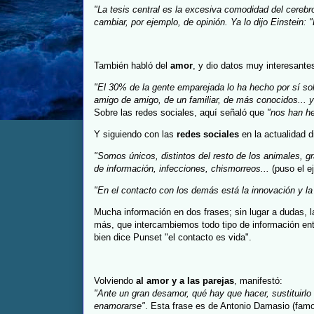
"La tesis central es la excesiva comodidad del cerebro
cambiar, por ejemplo, de opinión. Ya lo dijo Einstein:
También habló del
amor
, y dio datos muy interesante
"El 30% de la gente emparejada lo ha hecho por sí so
amigo de amigo, de un familiar, de más conocidos... y
Sobre las redes sociales, aquí señaló que
"nos han h
Y siguiendo con las
redes sociales
en la actualidad di
"Somos únicos, distintos del resto de los animales, gr
de información, infecciones, chismorreos...
(puso el ej
"En el contacto con los demás está la innovación y la 
Mucha información en dos frases; sin lugar a dudas, 
más, que intercambiemos todo tipo de información en
bien dice Punset "el contacto es vida".
Volviendo
al amor y a las parejas
, manifestó:
"Ante un gran desamor, qué hay que hacer, sustituirlo 
enamorarse"
. Esta frase es de Antonio Damasio (fam