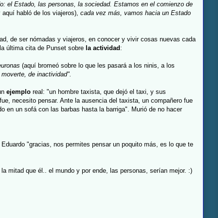
: el Estado, las personas, la sociedad. Estamos en el comienzo de
 aquí habló de los viajeros),
cada vez más, vamos hacia un Estado
dad, de ser nómadas y viajeros, en conocer y vivir cosas nuevas cada
la última cita de Punset sobre
la actividad
:
euronas
(aquí bromeó sobre lo que les pasará a los ninis, a los
moverte, de inactividad".
 un
ejemplo
real: "un hombre taxista, que dejó el taxi, y sus
 fue, necesito pensar. Ante la ausencia del taxista, un compañero fue
do en un sofá con las barbas hasta la barriga". Murió de no hacer
 a Eduardo "
gracias, nos permites pensar un poquito más, es lo que te
a mitad que él.. el mundo y por ende, las personas, serían mejor. :)