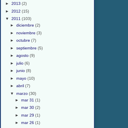
►
2013
(2)
►
2012
(15)
▼
2011
(103)
►
diciembre
(2)
►
noviembre
(3)
►
octubre
(7)
►
septiembre
(5)
►
agosto
(9)
►
julio
(6)
►
junio
(8)
►
mayo
(10)
►
abril
(7)
▼
marzo
(30)
►
mar 31
(1)
►
mar 30
(2)
►
mar 29
(1)
►
mar 26
(1)