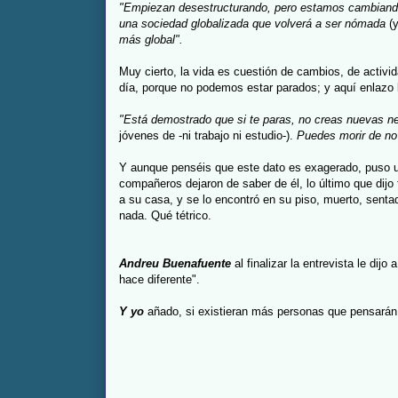
"Empiezan desestructurando, pero estamos cambiando
una sociedad globalizada que volverá a ser nómada
(y
más global".
Muy cierto, la vida es cuestión de cambios, de activi
día, porque no podemos estar parados; y aquí enlazo 
"Está demostrado que si te paras, no creas nuevas n
jóvenes de -ni trabajo ni estudio-).
Puedes morir de no 
Y aunque penséis que este dato es exagerado, puso
compañeros dejaron de saber de él, lo último que dijo
a su casa, y se lo encontró en su piso, muerto, senta
nada. Qué tétrico.
Andreu Buenafuente
al finalizar la entrevista le dijo
hace diferente
".
Y yo
añado, si existieran más personas que pensarán l