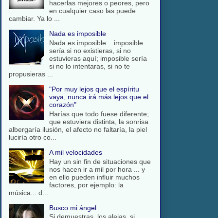
hacerlas mejores o peores, pero
en cualquier caso las puede
cambiar. Ya lo ...
Nada es imposible
Nada es imposible... imposible
sería si no existieras, si no
estuvieras aquí; imposible sería
si no lo intentaras, si no te
propusieras ...
"Por muy lejos que el espíritu
vaya, nunca irá más lejos que el
corazón"
Harías que todo fuese diferente;
que estuviera distinta, la sonrisa
albergaría ilusión, el afecto no faltaría, la piel
luciría otro co...
A mil velocidades
Hay un sin fin de situaciones que
nos hacen ir a mil por hora ... y
en ello pueden influir muchos
factores, por ejemplo: la
música... d...
Busco mi ángel
Si demuestras, los alejas, si