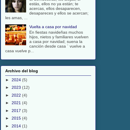
estás, ellos no ya están; te
acercas, ellos desaparecen,
desapareces y ellos se acercan;
les amas, ...
Vuelta a casa por navidad
En fiestas navideñas muchos
hijos, nietos y familiares vuelven
a casa por navidad; suena la
canción desde casa ` vuelve a
casa vuelve p...
Archivo del blog
►
2024
(5)
►
2023
(12)
►
2022
(4)
►
2021
(4)
►
2017
(3)
►
2015
(4)
►
2014
(1)