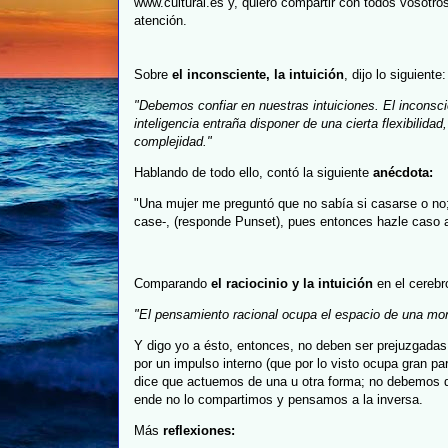
www.cultural.es y, quiero compartir con todos vosotr
atención.
Sobre
el inconsciente, la intuición
, dijo lo siguiente:
"Debemos confiar en nuestras intuiciones. El inconsc
inteligencia entraña disponer de una cierta flexibilid
complejidad."
Hablando de todo ello, contó la siguiente
anécdota:
"Una mujer me preguntó que no sabía si casarse o no; y
case-, (responde Punset), pues entonces hazle caso a 
Comparando
el raciocinio y la intuición
en el cerebr
"El pensamiento racional ocupa el espacio de una mo
Y digo yo a ésto, entonces, no deben ser prejuzgadas
por un impulso interno (que por lo visto ocupa gran pa
dice que actuemos de una u otra forma; no debemos dej
ende no lo compartimos y pensamos a la inversa.
Más
reflexiones: