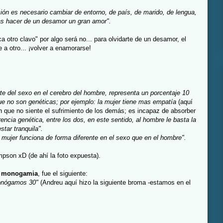
ción es necesario cambiar de entorno, de país, de marido, de lengua,
das hacer de un desamor un gran amor".
 otro clavo" por algo será no... para olvidarte de un desamor, el
e a otro... ¡volver a enamorarse!
te del sexo en el cerebro del hombre, representa un porcentaje 10
ue no son genéticas; por ejemplo: la mujer tiene mas empatía
(aquí
en que no siente el sufrimiento de los demás; es incapaz de absorber
rencia genética, entre los dos, en este sentido, al hombre le basta la
star tranquila".
a mujer funciona de forma diferente en el sexo que en el hombre".
pson xD (de ahí la foto expuesta).
a
monogamia
, fue el siguiente:
monógamos 30"
(Andreu aquí hizo la siguiente broma -estamos en el