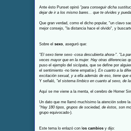
Ante ésto Punset opinó
"para conseguir dicha sustitu
dejar de ir a los mismo bares... que te olvides y pue
Que gran verdad, como el dicho popular, "un clavo saca
mejor consejo, "la distancia hace el olvido", y buscart
Sobre el
sexo
, aseguró que:
"El sexo tiene sexo -cosa descubierta ahora-"
.
"La par
veces mayor que en la mujer. Hay otras diferencias q
puso el ejemplo del sicópata, que se define por algui
el sentimiento -no tiene empatía-).
En cuanto a la dife
excitación sexual, y a ella además de eso, tiene que e
Y señaló,
"el sistema límbico en cuanto al sexo, de l
Aquí se me viene a la menta, el cerebro de Homer Sim
Un dato que me llamó muchísimo la atención sobre l
"Hay 180 tipos, grupos de sociedad, de éstos, son 
grupo equivocado-).
Este tema lo enlazó con l
os cambios
y dijo: